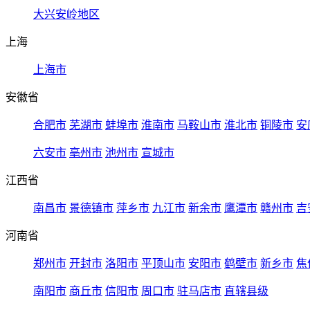
大兴安岭地区
上海
上海市
安徽省
合肥市
芜湖市
蚌埠市
淮南市
马鞍山市
淮北市
铜陵市
安
六安市
亳州市
池州市
宣城市
江西省
南昌市
景德镇市
萍乡市
九江市
新余市
鹰潭市
赣州市
吉
河南省
郑州市
开封市
洛阳市
平顶山市
安阳市
鹤壁市
新乡市
焦
南阳市
商丘市
信阳市
周口市
驻马店市
直辖县级