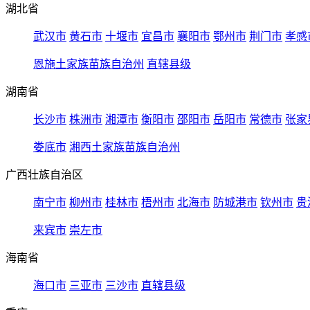
湖北省
武汉市
黄石市
十堰市
宜昌市
襄阳市
鄂州市
荆门市
孝感
恩施土家族苗族自治州
直辖县级
湖南省
长沙市
株洲市
湘潭市
衡阳市
邵阳市
岳阳市
常德市
张家
娄底市
湘西土家族苗族自治州
广西壮族自治区
南宁市
柳州市
桂林市
梧州市
北海市
防城港市
钦州市
贵
来宾市
崇左市
海南省
海口市
三亚市
三沙市
直辖县级