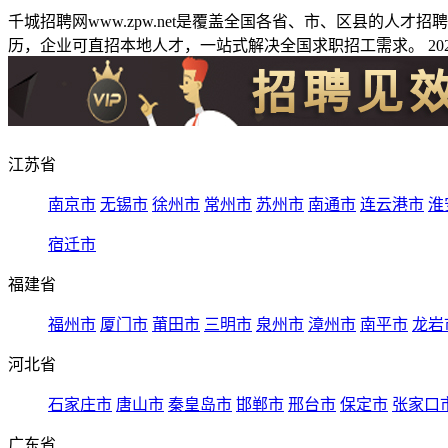
千城招聘网www.zpw.net是覆盖全国各省、市、区县的人
历，企业可直招本地人才，一站式解决全国求职招工需求。 2026
江苏省
南京市
无锡市
徐州市
常州市
苏州市
南通市
连云港市
淮
宿迁市
福建省
福州市
厦门市
莆田市
三明市
泉州市
漳州市
南平市
龙岩
河北省
石家庄市
唐山市
秦皇岛市
邯郸市
邢台市
保定市
张家口
广东省