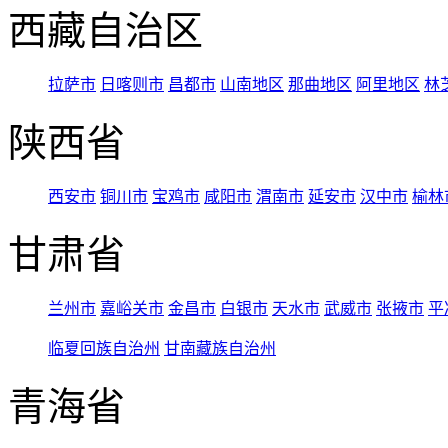
西藏自治区
拉萨市
日喀则市
昌都市
山南地区
那曲地区
阿里地区
林
陕西省
西安市
铜川市
宝鸡市
咸阳市
渭南市
延安市
汉中市
榆林
甘肃省
兰州市
嘉峪关市
金昌市
白银市
天水市
武威市
张掖市
平
临夏回族自治州
甘南藏族自治州
青海省