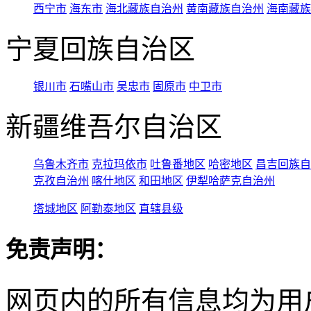
西宁市
海东市
海北藏族自治州
黄南藏族自治州
海南藏族
宁夏回族自治区
银川市
石嘴山市
吴忠市
固原市
中卫市
新疆维吾尔自治区
乌鲁木齐市
克拉玛依市
吐鲁番地区
哈密地区
昌吉回族自
克孜自治州
喀什地区
和田地区
伊犁哈萨克自治州
塔城地区
阿勒泰地区
直辖县级
免责声明：
网页内的所有信息均为用