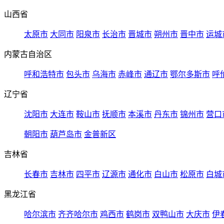
山西省
太原市
大同市
阳泉市
长治市
晋城市
朔州市
晋中市
运城
内蒙古自治区
呼和浩特市
包头市
乌海市
赤峰市
通辽市
鄂尔多斯市
呼
辽宁省
沈阳市
大连市
鞍山市
抚顺市
本溪市
丹东市
锦州市
营口
朝阳市
葫芦岛市
金普新区
吉林省
长春市
吉林市
四平市
辽源市
通化市
白山市
松原市
白城
黑龙江省
哈尔滨市
齐齐哈尔市
鸡西市
鹤岗市
双鸭山市
大庆市
伊