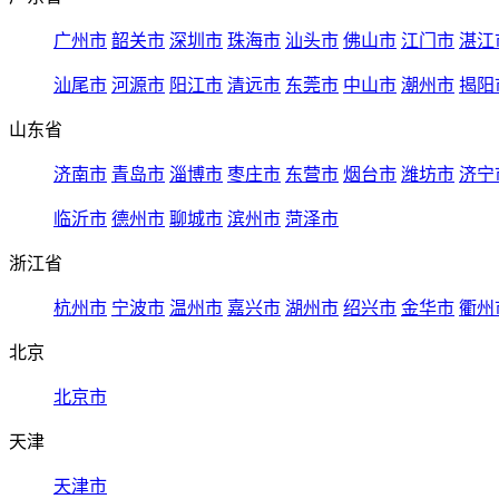
广州市
韶关市
深圳市
珠海市
汕头市
佛山市
江门市
湛江
汕尾市
河源市
阳江市
清远市
东莞市
中山市
潮州市
揭阳
山东省
济南市
青岛市
淄博市
枣庄市
东营市
烟台市
潍坊市
济宁
临沂市
德州市
聊城市
滨州市
菏泽市
浙江省
杭州市
宁波市
温州市
嘉兴市
湖州市
绍兴市
金华市
衢州
北京
北京市
天津
天津市