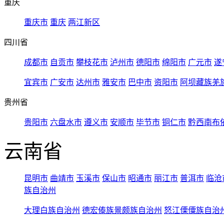
重庆
重庆市
重庆
两江新区
四川省
成都市
自贡市
攀枝花市
泸州市
德阳市
绵阳市
广元市
遂
宜宾市
广安市
达州市
雅安市
巴中市
资阳市
阿坝藏族羌
贵州省
贵阳市
六盘水市
遵义市
安顺市
毕节市
铜仁市
黔西南布
云南省
昆明市
曲靖市
玉溪市
保山市
昭通市
丽江市
普洱市
临沧
族自治州
大理白族自治州
德宏傣族景颇族自治州
怒江傈僳族自治